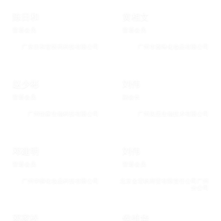
陈日和
黄相文
普通会员
普通会员
广东日和堂医药科技有限公司
广州市雅琳化妆品有限公司
赵少彬
刘伟
普通会员
副会长
广州怡家生物科技有限公司
广州美思生物技术有限公司
邓建明
刘伟
普通会员
普通会员
广州华狮化妆品科技有限公司
北京金宏帆商贸有限责任公司广州
分公司
邓家松
侯维华