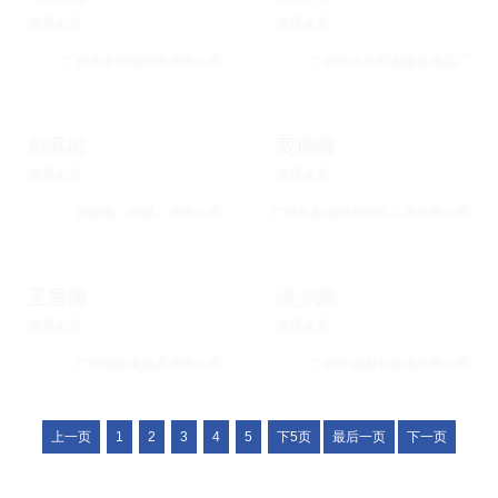
普通会员
普通会员
广州古泉生物科技有限公司
广州市白云区靓丽化妆品厂
刘凤松
黄鹏峰
普通会员
普通会员
无限极（中国）有限公司
广州市真诚环保净化工程有限公司
王香莲
汤少康
普通会员
普通会员
广州德肌化妆品有限公司
广州市威娜化妆品有限公司
上一页
1
2
3
4
5
下5页
最后一页
下一页